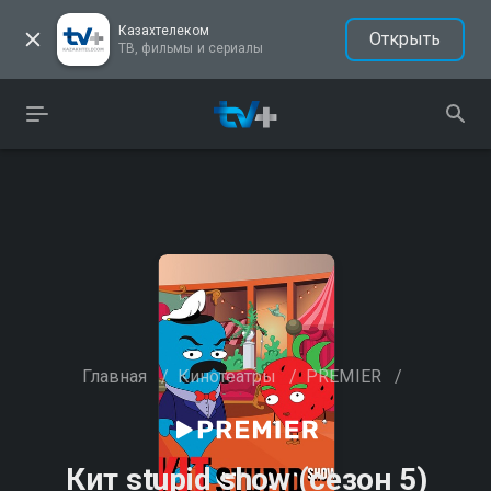
Казахтелеком
Открыть
ТВ, фильмы и сериалы
Главная
/
Кинотеатры
/
PREMIER
/
Кит stupid show (сезон 5)