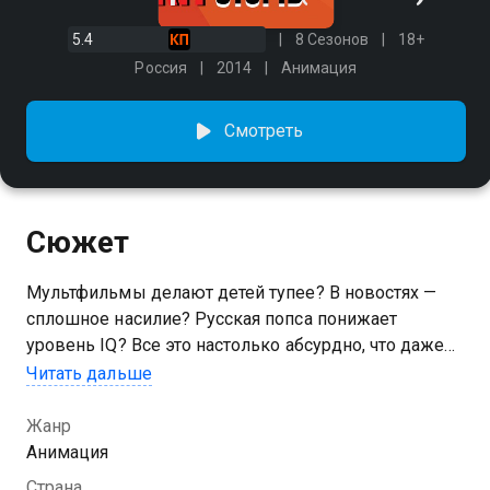
5.4
8 Сезонов
18+
Россия
2014
Анимация
Смотреть
Сюжет
Мультфильмы делают детей тупее? В новостях —
сплошное насилие? Русская попса понижает
уровень IQ? Все это настолько абсурдно, что даже
смешно. Особенно, если об этом рассказывают
Читать дальше
ведущие «Кит Stupid Show».
Жанр
Посмотреть онлайн 5 сезон сериала Кит stupid show
Анимация
вы можете совершенно бесплатно в хорошем HD
Страна