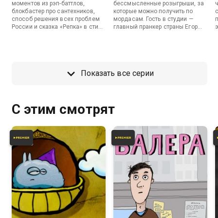
моментов из рэп-баттлов,
бессмысленные розыгрыши, за
блокбастер про сантехников,
которые можно получить по
способ решения всех проблем
мордасам. Гость в студии —
России и сказка «Репка» в стиле
главный пранкер страны Егор
аниме.
Крид — расскажет о розыгрыше
всей своей жизни.
Показать все серии
С этим смотрят