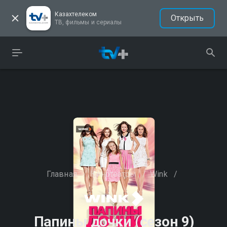
Казахтелеком
Открыть
ТВ, фильмы и сериалы
Главная
/
Кинотеатры
/
Wink
/
Папины дочки (сезон 9)