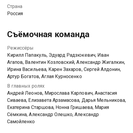
найти личное счастье? На горизонте уже появилась
Страна
молодая, привлекательная и очень богатая клиентка
Россия
— жена миллионера с Рублевки. Смогут ли папины
дочки разжалобить ее и уговорить взять папу
сначала на работу, а потом, глядишь, и в мужья?
Съёмочная команда
Посмотреть онлайн 9 сезон сериала Папины дочки
Режиссёры
вы можете совершенно бесплатно в хорошем HD
Кирилл Папакуль, Эдуард Радзюкевич, Иван
качестве на Казахтелеком
Агапов, Валентин Козловский, Александр Жигалкин,
Ирина Васильева, Карен Захаров, Сергей Алдонин,
Артур Богатов, Аглая Курносенко
В главных ролях
Андрей Леонов, Мирослава Карпович, Анастасия
Сиваева, Елизавета Арзамасова, Дарья Мельникова,
Екатерина Старшова, Нонна Гришаева, Мария
Сёмкина, Александр Олешко, Александр
Самойленко