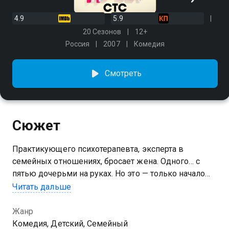
4.9
5.9
20 Сезонов
12+
Россия
2007
Комедия
Смотреть
Сюжет
Практикующего психотерапевта, эксперта в
семейных отношениях, бросает жена. Одного… с
пятью дочерьми на руках. Но это — только начало
кошмара. С ним остается теща и куча проблем!
Читать дальше
Сможет ли отец-одиночка, он же — отчаявшийся
психотерапевт, распугавший всех клиентов
Жанр
жалобами на жизнь, прокормить семью и снова
Комедия, Детский, Семейный