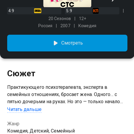
4.9
5.9
20 Сезонов
12+
Россия
2007
Комедия
Смотреть
Сюжет
Практикующего психотерапевта, эксперта в
семейных отношениях, бросает жена. Одного… с
пятью дочерьми на руках. Но это — только начало
кошмара. С ним остается теща и куча проблем!
Читать дальше
Сможет ли отец-одиночка, он же — отчаявшийся
психотерапевт, распугавший всех клиентов
Жанр
жалобами на жизнь, прокормить семью и снова
Комедия, Детский, Семейный