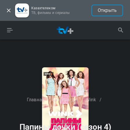
Казахтелеком
Открыть
ТВ, фильмы и сериалы
Главная
/
Кинотеатры
/
Wink
/
Папины дочки (сезон 4)