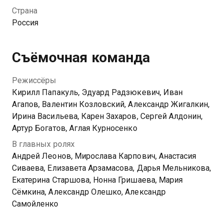
найти личное счастье? На горизонте уже появилась
Страна
молодая, привлекательная и очень богатая клиентка
Россия
— жена миллионера с Рублевки. Смогут ли папины
дочки разжалобить ее и уговорить взять папу
сначала на работу, а потом, глядишь, и в мужья?
Съёмочная команда
Посмотреть онлайн 4 сезон сериала Папины дочки
Режиссёры
вы можете совершенно бесплатно в хорошем HD
Кирилл Папакуль, Эдуард Радзюкевич, Иван
качестве на Казахтелеком
Агапов, Валентин Козловский, Александр Жигалкин,
Ирина Васильева, Карен Захаров, Сергей Алдонин,
Артур Богатов, Аглая Курносенко
В главных ролях
Андрей Леонов, Мирослава Карпович, Анастасия
Сиваева, Елизавета Арзамасова, Дарья Мельникова,
Екатерина Старшова, Нонна Гришаева, Мария
Сёмкина, Александр Олешко, Александр
Самойленко