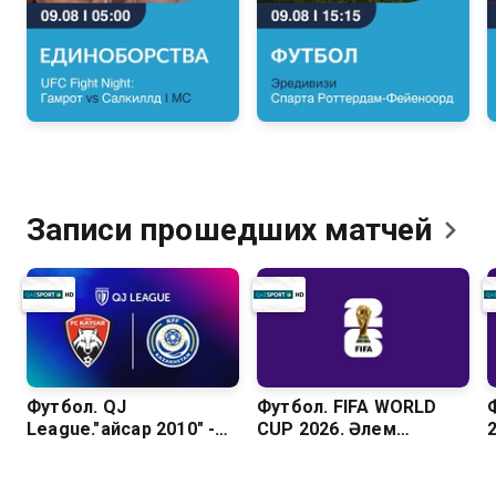
Записи прошедших
матчей
Футбол. QJ
Футбол. FIFA WORLD
League."Қайсар 2010" -
CUP 2026. Әлем
"Академия КФФ 2010"
чемпионатының
барлық голдары. 1/16
финал