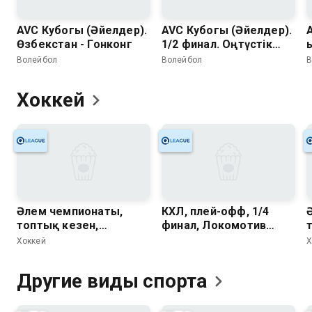
AVC Кубогы (Әйелдер).
AVC Кубогы (Әйелдер).
Өзбекстан - Гонконг
1/2 финал. Оңтүстік
Корея - Вьетнам
Волейбол
Волейбол
В
Хоккей
Әлем чемпионаты,
КХЛ, плей-офф, 1/4
топтық кезен,
финал, Локомотив
Германия - Швейцария
Ярославль - Салават
Хоккей
Х
Юлаев
Другие виды
спорта