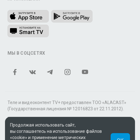
МЫ В СОЦСЕТЯХ
Теле и видеоконтент TV+ предоставлен ТОО «ALACAST»
(Государственная лицензия № 12016823 от 22.11.2012).
В рамках услуги «Видео по подписке» для «Пакета
Продолжая использовать сайт,
фильмов и сериалов tv+» контент предоставляется
вы соглашаетесь на использование файлов
онлайн-кинотеатром MEGOGO.
«cookie» и применение метрических