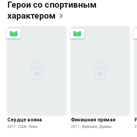
Герои со спортивным
характером
6.4
5.2
7.2
6.2
Сердце воина
Финишная прямая
2011, США, Экшн
2011, Франция, Драмы
2