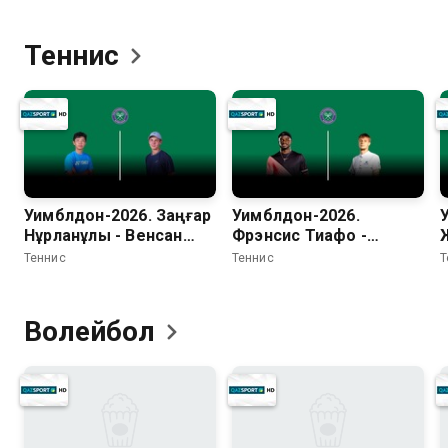
Финал. Трансляция из
Матч за 3-е место.
Екатеринбурга
Трансляция из
Теннис
Екатеринбурга
Уимблдон-2026. Заңғар
Уимблдон-2026.
Нұрланұлы - Венсан
Фрэнсис Тиафо -
Рейсах
Александр Бублик
Теннис
Теннис
Т
Волейбол