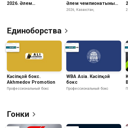
2026. Әлем
Әлем чемпионатының
чемпионатының
журналы
2026, Казахстан,
2
барлық голдары. 3
орын, финал
Единоборства
Кәсіпқой бокс.
WBA Asia. Кәсіпқой
Akhmedov Promotion
бокс
B
Профессиональный бокс
Профессиональный бокс
П
Гонки