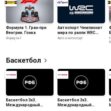
Формула 1. Гран-при
Автоспорт Чемпионат
Венгрии. Гонка
мира по ралли WRC
2026. 10 этап. Ралли
Формула-1
Авто и мотоспорт
F
Финляндия. День 4. 20
R
спецучасток
(заключительный).
Химос - Йямся 2
Баскетбол
Баскетбол 3х3.
Баскетбол 3х3.
Международный
Международный
турнир "Энергия РМК".
турнир "Энергия РМК".