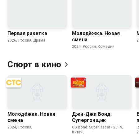
8.0
8.9
Первая ракетка
Молодёжка. Новая
смена
2026, Россия, Драма
2
2024, Россия, Комедия
Спорт в
кино
Молодёжка. Новая
Джи-Джи Бонд:
смена
Супергонщик
2024, Россия,
GG Bond: Super Racer • 2019,
R
Китай,
2