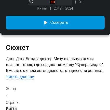
8.7
0+
Китай
2019 – 2024
Смотреть
Сюжет
Джи-Джи Бонд и доктор Миху оказываются на
планете гонок, где создают команду "Суперзвёзды".
Вместе с сыном легендарного гонщика они решают
принять участие в турнире, чтобы пройти в
Читать дальше
следующий этап
Жанр
,
Страна
Китай