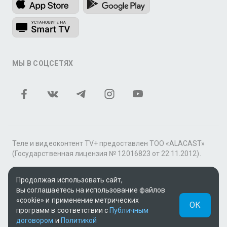
МЫ В СОЦСЕТЯХ
Теле и видеоконтент TV+ предоставлен ТОО «ALACAST»
(Государственная лицензия № 12016823 от 22.11.2012).
В рамках услуги «Видео по подписке» для «Пакета
фильмов и сериалов tv+» контент предоставляется
Продолжая использовать сайт,
онлайн-кинотеатром MEGOGO.
вы соглашаетесь на использование файлов
«cookie» и применение метрических
ОК
Поддержка: tvplus@telecom.kz
программ в соответствии с
Публичным
договором
и
Политикой
UUID: f7343d12-a5a5-4761-9f65-8fc59da561db