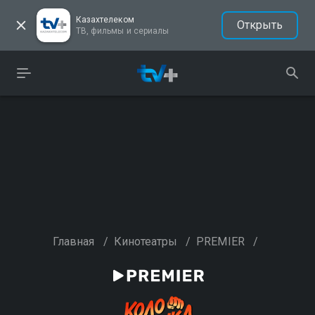
Казахтелеком
Открыть
ТВ, фильмы и сериалы
Главная
/
Кинотеатры
/
PREMIER
/