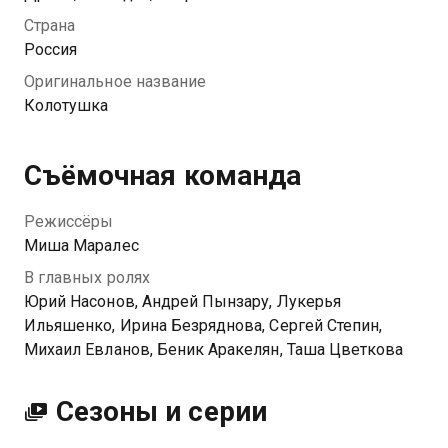
участвовать в кулачных боях. Привычная жизнь
Страна
Сани рушится после встречи с братом – вместе они
Россия
попадают в аварию, разбивают несколько
Оригинальное название
новеньких машин и остаются должны крупную
Колотушка
сумму автосалону. У Паши сломана рука, поэтому
Сане приходится участвовать в боях вместо него,
чтобы заработать денег и расплатиться по долгам.
Съёмочная команда
Режиссёры
Миша Маралес
В главных ролях
Юрий Насонов, Андрей Пынзару, Лукерья
Ильяшенко, Ирина Безряднова, Сергей Степин,
Михаил Евланов, Беник Аракелян, Таша Цветкова
Сезоны и серии