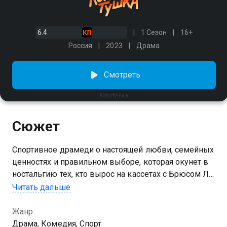
6.4
1 Сезон
16+
Россия
2023
Драма
Смотреть
Колотушка
Сюжет
Спортивное драмеди о настоящей любви, семейных
ценностях и правильном выборе, которая окунет в
ностальгию тех, кто вырос на кассетах с Брюсом Ли.
Саня живет обычной жизнью: женился, выплатил
Читать дальше
ипотеку, растит сына. А вот его брат совсем не
изменился: как и в молодости, он любит пошуметь,
Жанр
работает вышибалой в баре и собирается
Драма, Комедия, Спорт