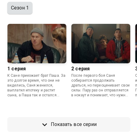
Сезон 1
1 серия
2 серия
К Сане приезжает брат Паша. За
После первого боя Саня
это долгое время, что они не
собирается продолжать
виделись, Саня женился,
драться, но переоценивает свои
выплатил ипотеку и растит
силы. Пару раз он отправляется
сына, а Паша так и остался
в нокаут и понимает, что нужно
холост, любит пошуметь и
искать другой способ
собирается участвовать в
заработать деньги. Но братьям
кулачных боях. По пути домой
улыбается удача, их
братья попадают в аварию,
приглашают в Питер на бой с
р
разбивают несколько новеньких
неким Сашей Фурией, где за
Показать все серии
машин и остаются должны
один только выход можно
крупную сумму автосалону.
получить сто тысяч рублей.
Чтобы расплатиться по долгам,