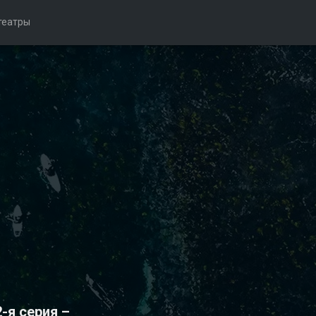
театры
-я серия –