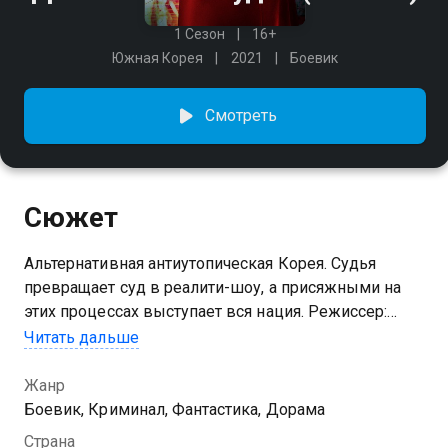
1 Сезон
16+
Южная Корея
2021
Боевик
Смотреть
Сюжет
Альтернативная антиутопическая Корея. Судья
превращает суд в реалити-шоу, а присяжными на
этих процессах выступает вся нация. Режиссер:
Чхве Джон-гю Актеры: Чи Сон, Ким Мин-джон,
Читать дальше
Чинён, Пак Кю-ён, Ан Нэ-сан, Ким Джэ-гён
Жанр
Посмотреть онлайн 1 сезон сериала Дьявольский
Боевик, Криминал, Фантастика, Дорама
судья вы можете совершенно бесплатно в
Страна