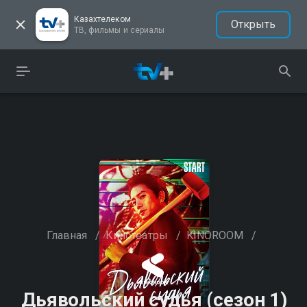
Казахтелеком
Открыть
ТВ, фильмы и сериалы
Главная
/
Кинотеатры
/
KINOROOM
/
Дьявольский судья (сезон 1)