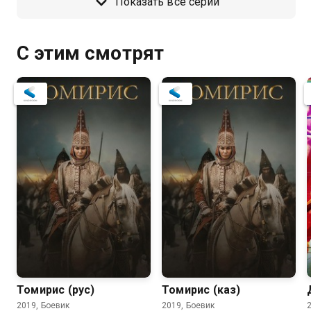
Показать все серии
С этим смотрят
7.4
5.3
Томирис (рус)
Томирис (каз)
2019, Боевик
2019, Боевик