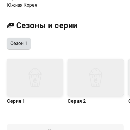
Южная Корея
Посмотреть онлайн 1 сезон сериала 30, но 17 (каз)
вы можете совершенно бесплатно в хорошем HD
качестве на Казахтелеком
Сезоны и серии
Сезон 1
Серия 1
Серия 2