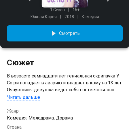
1 Сезон
16+
Южная Корея
2018
Комедия
Смотреть
Сюжет
В возрасте семнадцати лет гениальная скрипачка У
Со ри попадает в аварию и впадает в кому на 13 лет.
Очнувшись, девушка ведёт себя соответственно
психологическому возрасту, когда встречает 30
Читать дальше
летнего Кон У джина. Тот тоже 13 лет назад перенес
психологическую травму и так и не завёл
Жанр
отношений. Режиссер: Чо Су вон Актеры: Ян Се
Комедия, Мелодрама, Дорама
чжон , Син Хе сон, Ан Хё соп
Страна