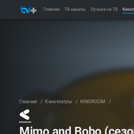
Главная
ТВ каналы
Лучшее на ТВ
Кино
Главная
/
Кинотеатры
/
KINOROOM
/
Mimo and Bobo (сезо