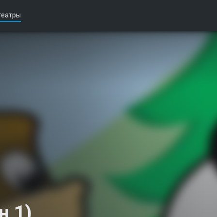
театры
н 1)