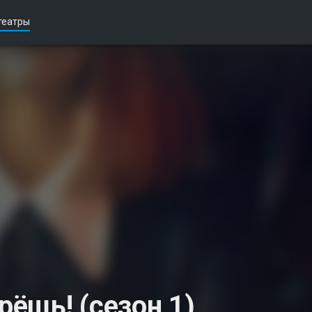
театры
ёшь! (сезон 1)