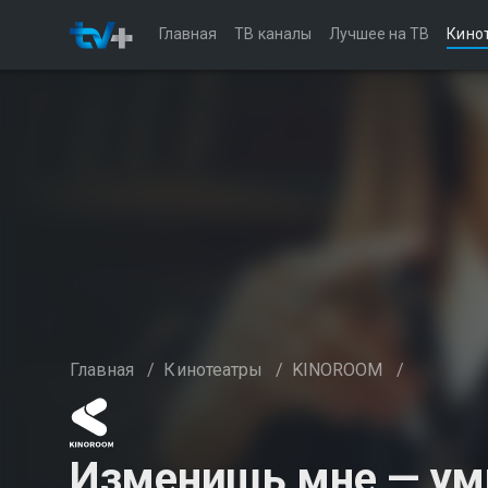
Главная
ТВ каналы
Лучшее на ТВ
Кино
Главная
/
Кинотеатры
/
KINOROOM
/
Изменишь мне — умр