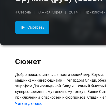
3 Сезона
Южная Корея
2014
Приключен
Смотреть
Сюжет
Добро пожаловать в фантастический мир Врумиз. 
машинками-зверюшками – гепардом Спиди, обезь
жирафом Джиральдиной. Спиди – самый быстрый 
суперсовременному гоночному треку в Зиппи Сити
приключений, опасностей и сюрпризов. Спиди и е
выходят из любой ситуации, проявляя невероятну
Читать дальше