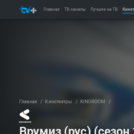
Главная
ТВ каналы
Лучшее на ТВ
Кино
Главная
/
Кинотеатры
/
KINOROOM
/
Врумиз (рус) (сезон 