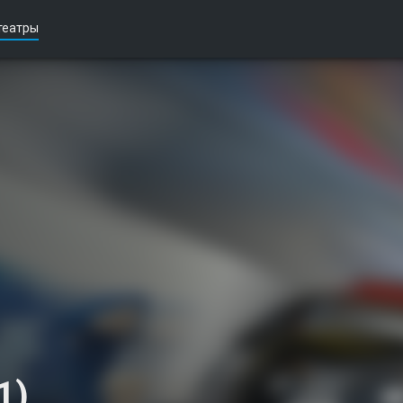
театры
1)