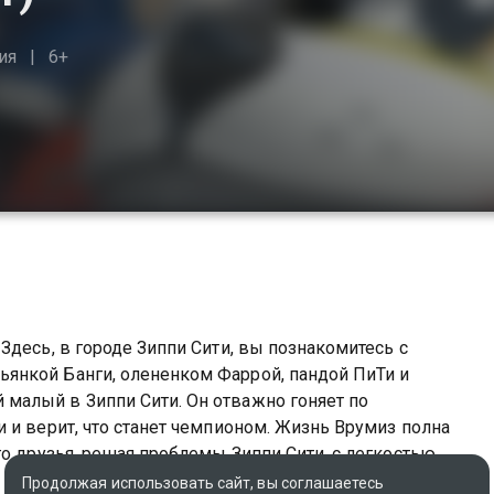
ия
6+
Здесь, в городе Зиппи Сити, вы познакомитесь с
янкой Банги, олененком Фаррой, пандой ПиТи и
малый в Зиппи Сити. Он отважно гоняет по
 и верит, что станет чемпионом. Жизнь Врумиз полна
го друзья, решая проблемы Зиппи Сити, с легкостью
ю выдумку и изобретательность. Режиссер:
Продолжая использовать сайт, вы соглашаетесь