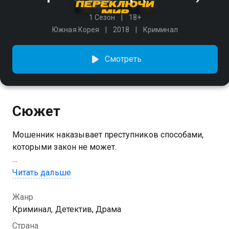
1 Сезон
18+
Южная Корея
2018
Криминал
Смотреть
Сюжет
Мошенник наказывает преступников способами,
которыми закон не может.
Посмотреть онлайн 1 сезон сериала Переключи мир
Читать дальше
вы можете совершенно бесплатно в хорошем HD
качестве на Казахтелеком
Жанр
Криминал, Детектив, Драма
Страна