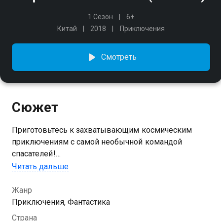
1 Сезон
6+
Китай
2018
Приключения
Смотреть
Сюжет
Приготовьтесь к захватывающим космическим
приключениям с самой необычной командой
спасателей!
Читать дальше
Посмотреть онлайн 1 сезон сериала Стражи
Вселенной. вы можете совершенно бесплатно в
Жанр
хорошем HD качестве на Казахтелеком
Приключения, Фантастика
Страна