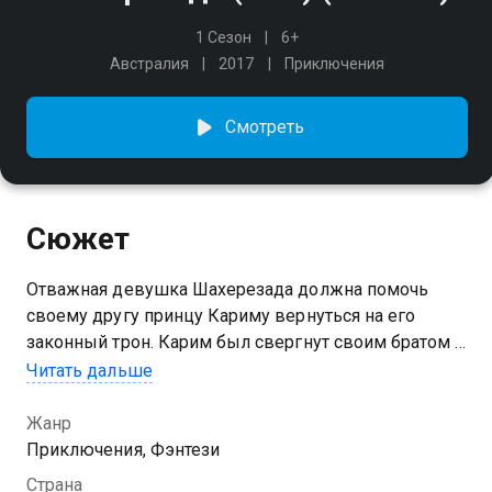
1 Сезон
6+
Австралия
2017
Приключения
Смотреть
Сюжет
Отважная девушка Шахерезада должна помочь
своему другу принцу Кариму вернуться на его
законный трон. Карим был свергнут своим братом и
с помощью злых заклинаний превращен в синего
Читать дальше
монстра. Шахерезада и ее преданный друг
вынуждены покинуть Золотой Город, чтобы найти
Жанр
волшебное средство – Древо Жизни, которое
Приключения, Фэнтези
помогло бы принцу вновь стать человеком.
Страна