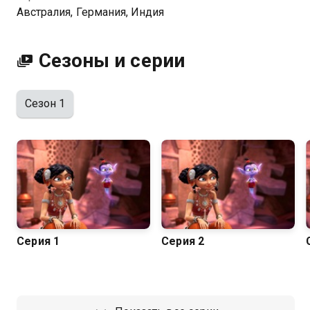
Австралия, Германия, Индия
Посмотреть онлайн 1 сезон сериала Шахерезада
(КАЗ) вы можете совершенно бесплатно в хорошем
HD качестве на Казахтелеком
Сезоны и серии
Сезон 1
Серия 1
Серия 2