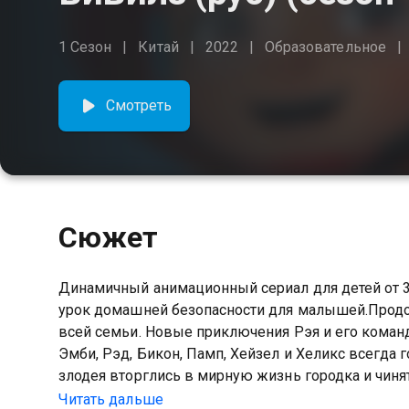
1 Сезон
Китай
2022
Образовательное
Смотреть
Сюжет
Динамичный анимационный сериал для детей от 3
урок домашней безопасности для малышей.Продо
всей семьи. Новые приключения Рэя и его команд
Эмби, Рэд, Бикон, Памп, Хейзел и Хеликс всегда 
злодея вторглись в мирную жизнь городка и чинят
пожарный патруль, то все будет в порядке! Очаровательные герои, эффектная графика, познавательные
Читать дальше