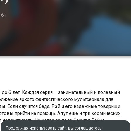
6+
 до 6 лет. Каждая серия – занимательный и полезный
лжение яркого фантастического мультсериала для
ы. Если случится беда, Рэй и его надежные товарищи
готовы прийти на помощь. А тут еще и три космических
 неприятности. Но когда за дело берутся Рэй и
Продолжая использовать сайт, вы соглашаетесь