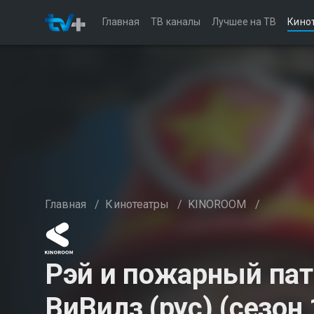
Главная
ТВ каналы
Лучшее на ТВ
Кино
Главная
/
Кинотеатры
/
KINOROOM
/
Рэй и пожарный пат
ВиВилз (рус) (сезон 