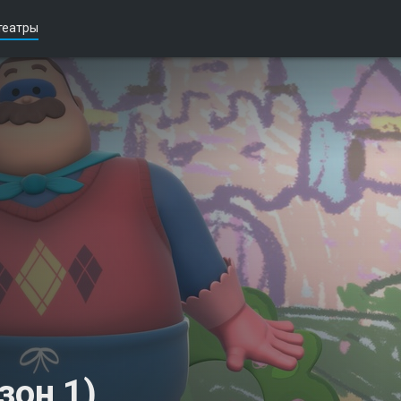
театры
зон 1)