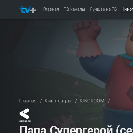
Главная
ТВ каналы
Лучшее на ТВ
Кино
Главная
/
Кинотеатры
/
KINOROOM
/
Папа Супергерой (се