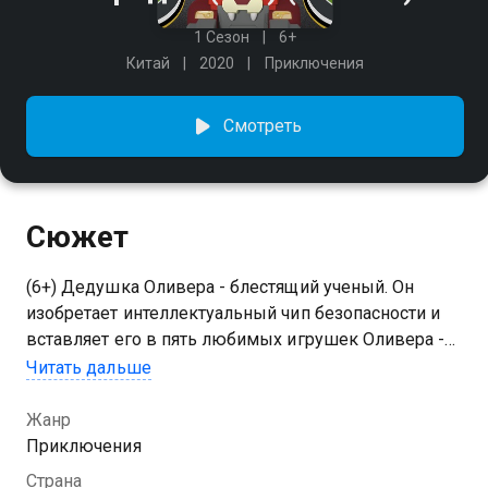
1 Сезон
6+
Китай
2020
Приключения
Смотреть
Сюжет
(6+) Дедушка Оливера - блестящий ученый. Он
изобретает интеллектуальный чип безопасности и
вставляет его в пять любимых игрушек Оливера -
Капитана Лео, Дэш, Тимми, Эцио и Мамбо. Дедушка
Читать дальше
надеется, что команда игрушек сможет
позаботиться о Оливере в повседневной жизни.
Жанр
Иногда Оливер будет получать новые настройки
Приключения
обновления для чипов и разное дополнительное
Страна