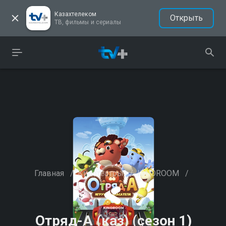
Казахтелеком
Открыть
ТВ, фильмы и сериалы
Главная
/
Кинотеатры
/
KINOROOM
/
Отряд-А (каз) (сезон 1)