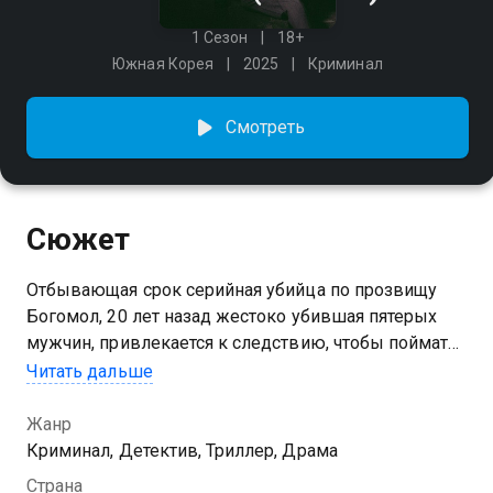
1 Сезон
18+
Южная Корея
2025
Криминал
Смотреть
Сюжет
Отбывающая срок серийная убийца по прозвищу
Богомол, 20 лет назад жестоко убившая пятерых
мужчин, привлекается к следствию, чтобы поймать
собственного подражателя. Женщина ставит два
Читать дальше
условия: пока идёт расследование, она будет жить
вне тюрьмы, и с ней должен работать её сын,
Жанр
который много лет назад сменил имя, стал
Криминал, Детектив, Триллер, Драма
полицейским и не хочет иметь с матерью ничего
Страна