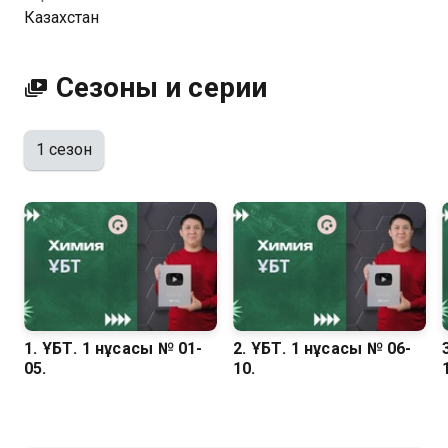
Казахстан
Посмотреть онлайн 1 сезон сериала Химия. ҰБТ вы
можете совершенно бесплатно в хорошем HD
качестве на Казахтелеком
Сезоны и серии
1 сезон
1. ҰБТ. 1 нұсқасы № 01-
2. ҰБТ. 1 нұсқасы № 06-
05.
10.