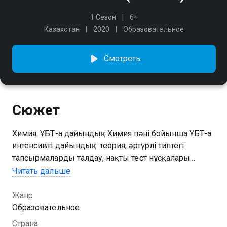
1 Сезон
6+
Казахстан
2020
Образовательное
Смотреть
Сюжет
Химия. ҰБТ-ға дайындық Химия пәні бойынша ҰБТ-ға
интенсивті дайындық: теория, әртүрлі типтегі
тапсырмаларды талдау, нақты тест нұсқалары
бойынша жаттығу. Оқушы түсінікті түсіндірмелерді,
Читать дальше
мысалдарды, үй тапсырмасын және Тестілеу
орталығының сайтында қолжетімді
Жанр
демонстрациялық тапсырмаларға қол жеткізуді
Образовательное
алады.
Страна