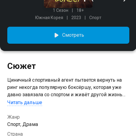
1 Сезон
18+
Южная Корея
2023
Спорт
Смотреть
Сюжет
Циничный спортивный агент пытается вернуть на
ринг некогда популярную боксёршу, которая уже
давно завязала со спортом и живёт другой жизнью.
Читать дальше
Посмотреть онлайн 1 сезон сериала Мой милый
боксер вы можете совершенно бесплатно в
Жанр
хорошем HD качестве на Казахтелеком
Спорт, Драма
Страна