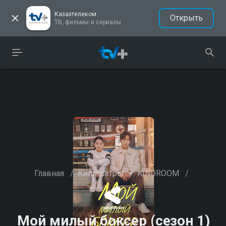
Казахтелеком
Открыть
ТВ, фильмы и сериалы
Главная
/
Кинотеатры
/
KINOROOM
/
Мой милый боксер (сезон 1)