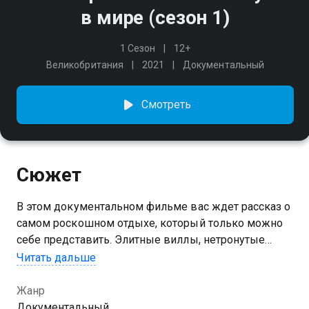
в мире (сезон 1)
1 Сезон
12+
Великобритания
2021
Документальный
Смотреть
Сюжет
В этом документальном фильме вас ждет рассказ о
самом роскошном отдыхе, который только можно
себе представить. Элитные виллы, нетронутые
пляжи, эксклюзивные отели – откройте для себя
Читать дальше
курорты, где отдыхают богатейшие люди планеты.
Жанр
Посмотреть онлайн 1 сезон сериала Самые
Документальный