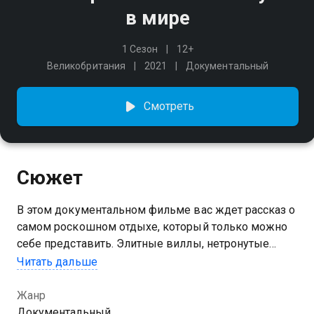
в мире
1 Сезон
12+
Великобритания
2021
Документальный
Смотреть
Сюжет
В этом документальном фильме вас ждет рассказ о
самом роскошном отдыхе, который только можно
себе представить. Элитные виллы, нетронутые
пляжи, эксклюзивные отели – откройте для себя
Читать дальше
курорты, где отдыхают богатейшие люди планеты.
Жанр
Документальный