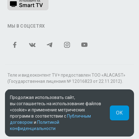
МЫ В СОЦСЕТЯХ
Теле и видеоконтент TV+ предоставлен ТОО «ALACAST»
(Государственная лицензия № 12016823 от 22.11.2012).
В рамках услуги «Видео по подписке» для «Пакета
Продолжая использовать сайт,
фильмов и сериалов tv+» контент предоставляется
вы соглашаетесь на использование файлов
онлайн-кинотеатром MEGOGO.
«cookie» и применение метрических
ОК
Поддержка: tvplus@telecom.kz
программ в соответствии с
Публичным
договором
и
Политикой
UUID: 5464d682-1c6e-4261-b99a-dc7765b77245
конфиденциальности
v3.9.15
|
SSR