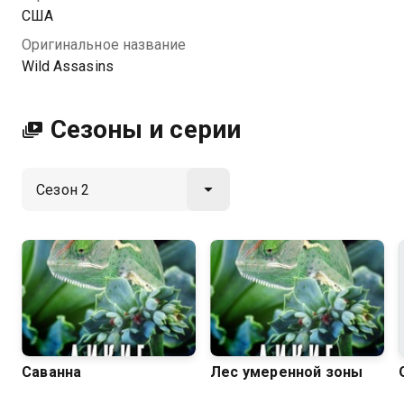
пищевой цепи благодаря уникальному набору
США
навыков.
Оригинальное название
Wild Assasins
Посмотреть онлайн 2 сезон сериала Дикие убийцы
вы можете совершенно бесплатно в хорошем HD
качестве на Казахтелеком
Сезоны и серии
Саванна
Лес умеренной зоны