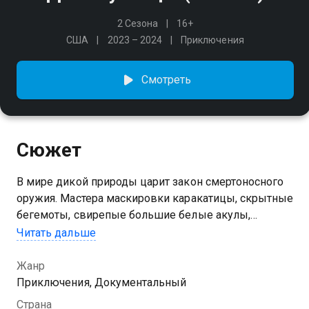
2 Сезона
16+
США
2023 – 2024
Приключения
Смотреть
Сюжет
В мире дикой природы царит закон смертоносного
оружия. Мастера маскировки каракатицы, скрытные
бегемоты, свирепые большие белые акулы,
ядовитые пауки и змеи — у каждого есть свой
Читать дальше
инструмент для безупречной охоты. В этом
путешествии по земле, морю и небу вы встретите
Жанр
коварнейших хищников планеты. Здесь выживает
Приключения, Документальный
сильнейший, и эти существа царят на вершине
Страна