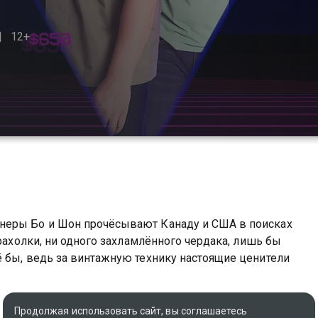
12+
неры Бо и Шон прочёсывают Канаду и США в поисках
арахолки, ни одного захламлённого чердака, лишь бы
 бы, ведь за винтажную технику настоящие ценители
 винтажной техникой вы можете совершенно бесплатно
Продолжая использовать сайт, вы соглашаетесь