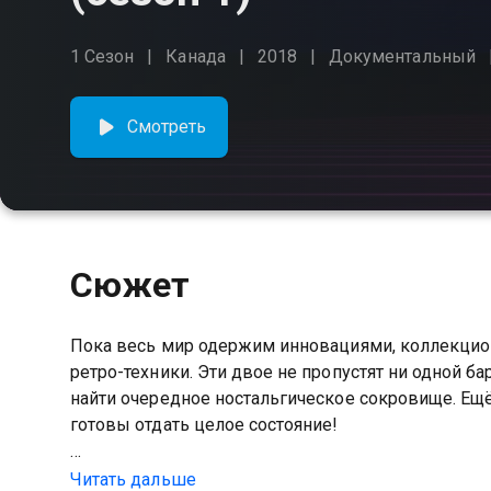
1 Сезон
Канада
2018
Документальный
Смотреть
Сюжет
Пока весь мир одержим инновациями, коллекцио
ретро-техники. Эти двое не пропустят ни одной б
найти очередное ностальгическое сокровище. Ещё
готовы отдать целое состояние!
Посмотреть онлайн 1 сезон сериала Охотники за
Читать дальше