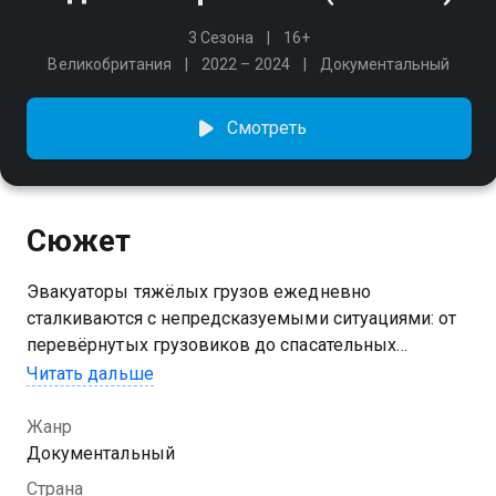
3 Сезона
16+
Великобритания
2022 – 2024
Документальный
Смотреть
Сюжет
Эвакуаторы тяжёлых грузов ежедневно
сталкиваются с непредсказуемыми ситуациями: от
перевёрнутых грузовиков до спасательных
операций в непогоду. Как же им удаётся
Читать дальше
обеспечивать безопасность на дорогах?
Жанр
Посмотреть онлайн 8 сезон сериала Адские
Документальный
перевозки вы можете совершенно бесплатно в
Страна