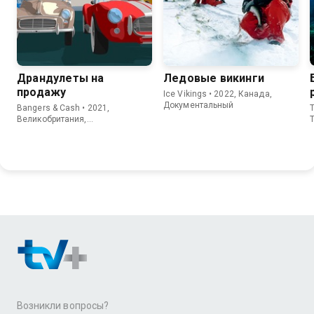
Драндулеты на
Ледовые викинги
продажу
Ice Vikings • 2022, Канада,
Документальный
Bangers & Cash • 2021,
T
Великобритания,
T
Документальный
Возникли вопросы?