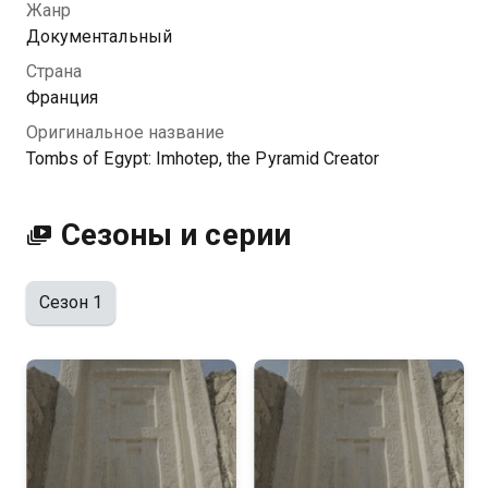
Жанр
Посмотреть онлайн 1 сезон сериала Египетские
Документальный
гробницы. Имхотеп - создатель пирамид вы можете
Страна
совершенно бесплатно в хорошем HD качестве на
Франция
Казахтелеком
Оригинальное название
Tombs of Egypt: Imhotep, the Pyramid Creator
Сезоны и серии
Сезон 1