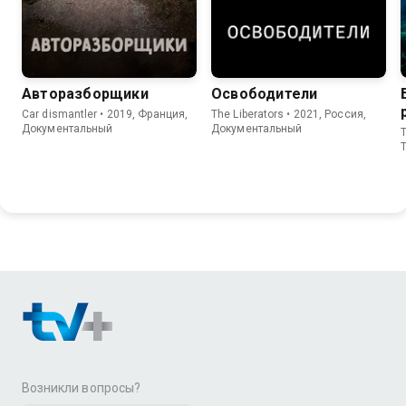
Авторазборщики
Освободители
Car dismantler • 2019, Франция,
The Liberators • 2021, Россия,
Документальный
Документальный
T
T
Возникли вопросы?