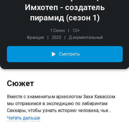
Имхотеп - создатель
пирамид (сезон 1)
1 Сезон
12+
Франция
2023
Документальный
Смотреть
Сюжет
Вместе с знаменитым археологом Захи Хавассом
мы отправимся в экспедицию по лабиринтам
Саккары, чтобы узнать историю человека, чьи
действия навсегда изменили ход египетской
Читать дальше
цивилизации.