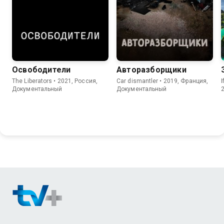
Освободители
Авторазборщики
The Liberators • 2021, Россия,
Car dismantler • 2019, Франция,
I
Документальный
Документальный