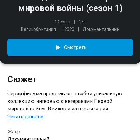
мировой войны (сезон 1)
1 Сезон
16+
Великобритания
2020
Документальный
Смотреть
Сюжет
Серии фильма представляют собой уникальную
коллекцию интервью с ветеранами Первой
мировой войны. В каждой из шести серий
очевидцы заново проживают страшные события
Читать дальше
самых драматичных лет своей жизни.
Жанр
Посмотреть онлайн 1 сезон сериала Последние
Документальный