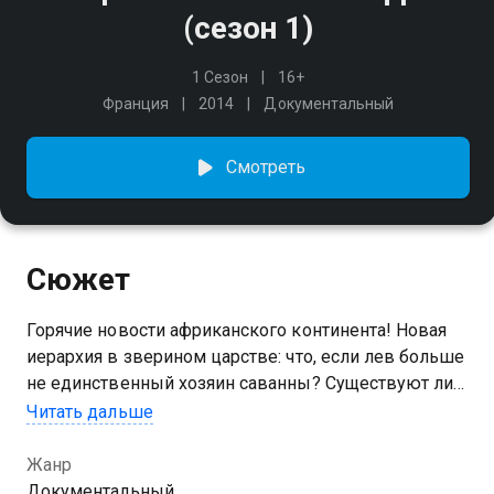
(сезон 1)
1 Сезон
16+
Франция
2014
Документальный
Смотреть
Сюжет
Горячие новости африканского континента! Новая
иерархия в зверином царстве: что, если лев больше
не единственный хозяин саванны? Существуют ли
зебры без полос? И бывает ли в Саванне мороз? В
Читать дальше
июле вас ждут самые удивительные факты о
животном мире Африки!
Жанр
Документальный