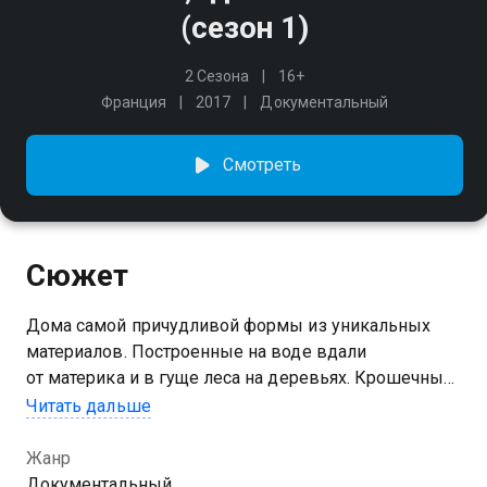
(сезон 1)
2 Сезона
16+
Франция
2017
Документальный
Смотреть
Сюжет
Дома самой причудливой формы из уникальных
материалов. Построенные на воде вдали
от материка и в гуще леса на деревьях. Крошечные
домики посреди хаотичных мегаполисов.
Читать дальше
Документальный сериал о самых необычных
жилищах на планете.
Жанр
Документальный