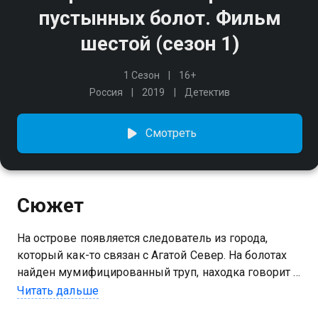
пустынных болот. Фильм
шестой (сезон 1)
1 Сезон
16+
Россия
2019
Детектив
Смотреть
Сюжет
На острове появляется следователь из города,
который как-то связан с Агатой Север. На болотах
найден мумифицированный труп, находка говорит о
преступлении, произошедшем несколько лет назад.
Читать дальше