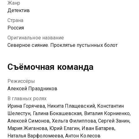
Посмотреть онлайн 1 сезон сериала Северное
Жанр
сияние. Проклятье пустынных болот. Фильм шестой
Детектив
вы можете совершенно бесплатно в хорошем HD
Страна
качестве на Казахтелеком
Россия
Оригинальное название
Северное сияние. Проклятье пустынных болот
Съёмочная команда
Режиссёры
Алексей Праздников
В главных ролях
Ирина Горячева, Никита Плащевский, Константин
Шелестун, Галина Бокашевская, Виталия Корниенко,
Алексей Симонов, Хельга Филиппова, Сергей Занин,
Мария Жиганова, Юрий Елагин, Иван Батарев,
Наталья Варфоломеева, Антон Колесов