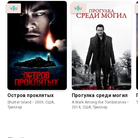
Остров проклятых
Прогулка среди могил
Shutter Island • 2009, США,
A Walk Among the Tombstones •
T
Триллер
2014, США, Триллер