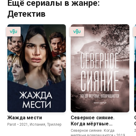
Ещё сериалы в жанре:
Детектив
Жажда мести
Северное сияние.
Когда мёртвые
Parot • 2021, Испания, Триллер
возвращаются. Фильм
Северное сияние. Когда
седьмой
мертвые возвращаются • 2019,