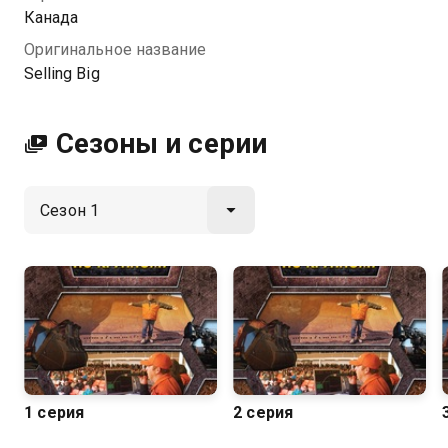
размахом!
Канада
Оригинальное название
Посмотреть онлайн 1 сезон сериала Торги по-
Selling Big
крупному вы можете совершенно бесплатно в
хорошем HD качестве на Казахтелеком
Сезоны и серии
1 серия
2 серия