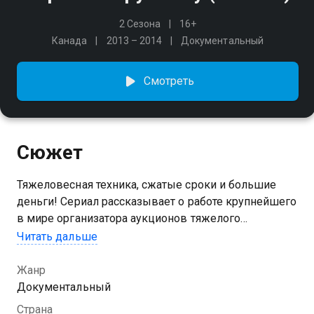
2 Сезона
16+
Канада
2013 – 2014
Документальный
Смотреть
Сюжет
Тяжеловесная техника, сжатые сроки и большие
деньги! Сериал рассказывает о работе крупнейшего
в мире организатора аукционов тяжелого
промышленного оборудования. Добро пожаловать
Читать дальше
в мир компании Ritchie Bros! Этот аукцион уникален,
так как представляет собой коллекцию гигантских
Жанр
установок, которые прибывают сюда со всего мира.
Документальный
Здесь высокие ставки, и все происходит с
Страна