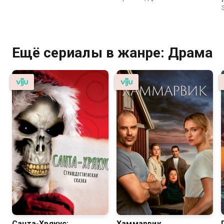
W
Ещё сериалы в жанре: Драма
Санта-Хрякус:
Хаммарвик