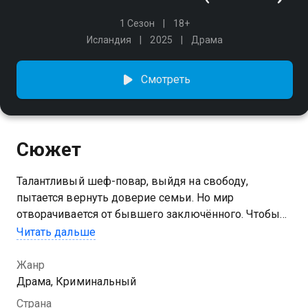
1 Сезон
18+
Исландия
2025
Драма
Смотреть
Сюжет
Талантливый шеф-повар, выйдя на свободу,
пытается вернуть доверие семьи. Но мир
отворачивается от бывшего заключённого. Чтобы
открыть собственный ресторан, он вынужден
Читать дальше
принять сомнительное предложение, которое
втягивает его в опасную игру с отмыванием денег.
Жанр
Теперь под угрозой не только его условный срок,
Драма, Криминальный
но и жизни тех, чье доверие он так отчаянно хочет
Страна