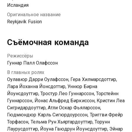
вернуть.
Исландия
Оригинальное название
Посмотреть онлайн 1 сезон сериала Рейкьявик
Reykjavík Fusion
Фьюжн вы можете совершенно бесплатно в
хорошем HD качестве на Казахтелеком
Съёмочная команда
Режиссёры
Гуннар Палл Олафссон
В главных ролях
Оулавюр Дарри Оулафссон, Гера Хилмарсдоттир,
Лара Йоханна Йонсдоттир, Уннюр Бирна
Йоунсдоуттир, Тростур Лео Гуннарссон, Торстейнн
Гуннарссон, Йонас Альфред Биркиссон, Кристин Леа
Сигридардоуттир, Атли Оскар Фьяларссон,
Гюдмюндюр Карль Сигюрдоурссон, Триггви Фрейр
Торфасон, Тельма Рун Хьяртардоуттир, Торунн
Лаурусдоттир, Йоуна Гвюдрун Йоунсдоуттир, Эйнар