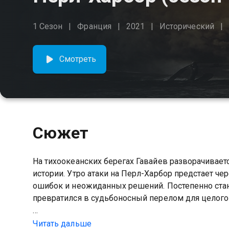
1 Сезон
Франция
2021
Исторический
Смотреть
Сюжет
На тихоокеанских берегах Гавайев разворачивае
истории. Утро атаки на Перл-Харбор предстает че
ошибок и неожиданных решений. Постепенно стан
превратился в судьбоносный перелом для целого
Посмотреть онлайн 1 сезон сериала Перл-Харбо
Читать дальше