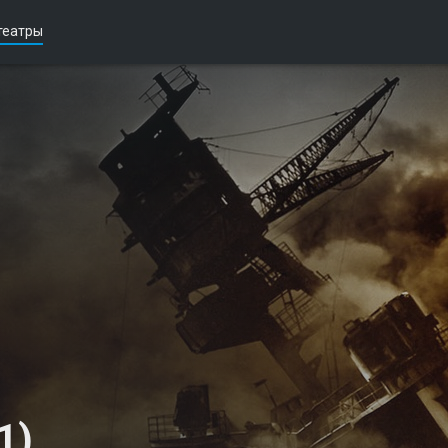
театры
1)