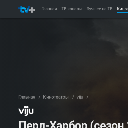
Главная
ТВ каналы
Лучшее на ТВ
Кино
Главная
/
Кинотеатры
/
viju
/
Перл-Харбор (сезон 