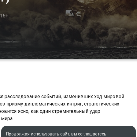
16+
тся расследование событий, изменивших ход мировой
рез призму дипломатических интриг, стратегических
овится ясно, как один стремительный удар
 мира.
р вы можете совершенно бесплатно в хорошем HD
Продолжая использовать сайт, вы соглашаетесь