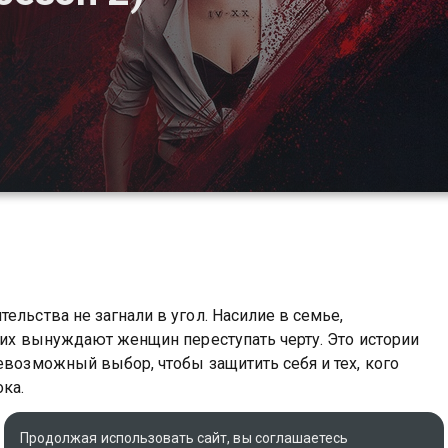
ельства не загнали в угол. Насилие в семье,
зких вынуждают женщин переступать черту. Это истории
евозможный выбор, чтобы защитить себя и тех, кого
ка.
бийцы вы можете совершенно бесплатно в хорошем
Продолжая использовать сайт, вы соглашаетесь