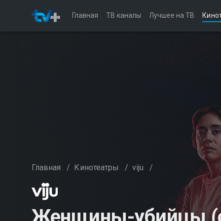
Главная
ТВ каналы
Лучшее на ТВ
Кино
Главная
/
Кинотеатры
/
viju
/
Женщины-убийцы (с