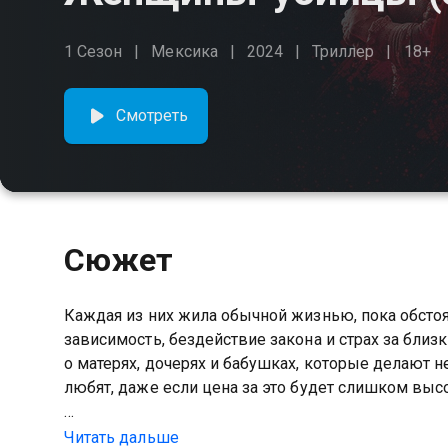
1 Сезон
Мексика
2024
Триллер
18+
Смотреть
Сюжет
Каждая из них жила обычной жизнью, пока обстоят
зависимость, бездействие закона и страх за бли
о матерях, дочерях и бабушках, которые делают н
любят, даже если цена за это будет слишком высо
Посмотреть онлайн 2 сезон сериала Женщины-у
Читать дальше