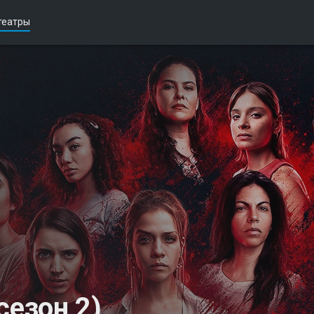
театры
езон 2)