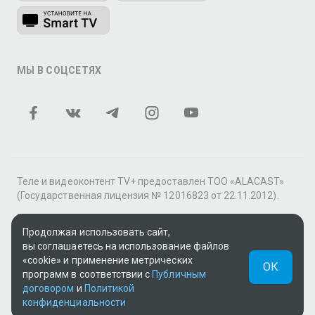
МЫ В СОЦСЕТЯХ
Теле и видеоконтент TV+ предоставлен ТОО «ALACAST»
(Государственная лицензия № 12016823 от 22.11.2012).
В рамках услуги «Видео по подписке» для «Пакета
Продолжая использовать сайт,
фильмов и сериалов tv+» контент предоставляется
вы соглашаетесь на использование файлов
онлайн-кинотеатром MEGOGO.
«cookie» и применение метрических
ОК
Поддержка: tvplus@telecom.kz
программ в соответствии с
Публичным
договором
и
Политикой
UUID: 95a6077a-b0fc-4f21-b5fa-1fde4e8bcec7
конфиденциальности
v3.9.15
|
SSR