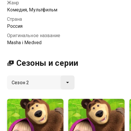
его в этом увлекательном приключении.
Жанр
Комедия, Мультфильм
Посмотреть онлайн 2 сезон сериала Маша и
Страна
Медведь. Музыкальные клипы вы можете
Россия
совершенно бесплатно в хорошем HD качестве на
Оригинальное название
Казахтелеком
Masha i Medved
Сезоны и серии