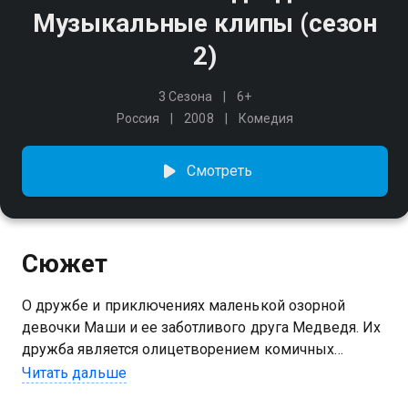
Музыкальные клипы (сезон
2)
3 Сезона
6+
Россия
2008
Комедия
Смотреть
Сюжет
О дружбе и приключениях маленькой озорной
девочки Маши и ее заботливого друга Медведя. Их
дружба является олицетворением комичных
взаимоотношений между ребенком, исследующим
Читать дальше
окружающий мир, и взрослым, поддерживающим