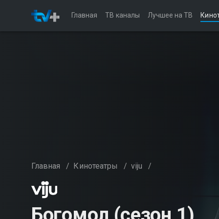
Главная
ТВ каналы
Лучшее на ТВ
Кино
Главная
/
Кинотеатры
/
viju
/
Богомол (сезон 1)