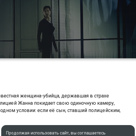
звестная женщина-убийца, державшая в страхе
олицией Жанна покидает свою одиночную камеру,
и одном условии: если её сын, ставший полицейским,
можете совершенно бесплатно в хорошем HD качестве
Продолжая использовать сайт, вы соглашаетесь