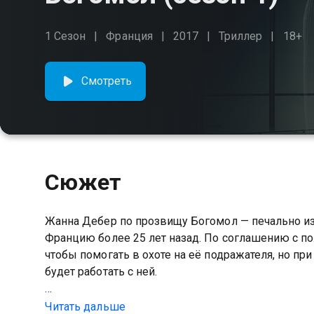
1 Сезон
Франция
2017
Триллер
18+
Смотреть
Сюжет
Жанна Дебер по прозвищу Богомол — печально и
Францию более 25 лет назад. По соглашению с п
чтобы помогать в охоте на её подражателя, но пр
будет работать с ней.
Посмотреть онлайн 1 сезон сериала Богомол вы 
Читать дальше