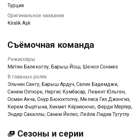
девушку, чтобы та окрутила и женила Омера
Турция
на себе. Дефне это претит, но она соглашается, ведь
Оригинальное название
ей нужны деньги, чтобы помочь своей семье.
Kiralık Aşk
Посмотреть онлайн 2 сезон сериала Любовь
напрокат вы можете совершенно бесплатно в
Съёмочная команда
хорошем HD качестве на Казахтелеком
Режиссёры
Метин Балекоглу, Барыш Йош, Шенол Сонмез
В главных ролях
Эльчин Сангу, Барыш Ардуч, Салих Бадемджи,
Синем Озтюрк, Нергис Кумбасар, Левент Юльген,
Осман Акча, Онур Бююктопчу, Мелиса Гиз Дженгиз,
Керем Фыртына, Хикмет Кёрмюкчю, Ферди Мертер,
Эндер Сакаллы, Санем Йелес, Лейла Лидиа Тугутлу
Сезоны и серии