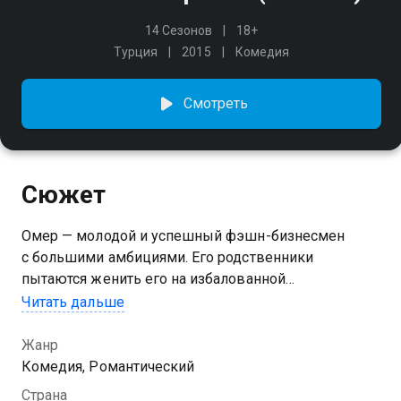
14 Сезонов
18+
Турция
2015
Комедия
Смотреть
Сюжет
Омер — молодой и успешный фэшн-бизнесмен
с большими амбициями. Его родственники
пытаются женить его на избалованной
и меркантильной красотке Ясмин, но он не доверяет
Читать дальше
невесте, которую они для него подобрали. В знак
протеста он целует официантку Дефне на глазах
Жанр
своей тёти, которая больше прочих мечтает
Комедия, Романтический
остепенить племянника. Тётя решает подкупить
Страна