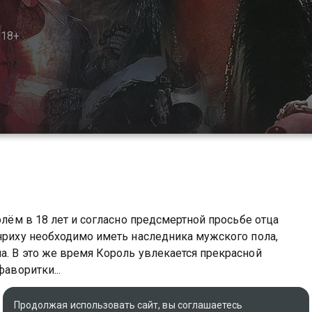
18+
олём в 18 лет и согласно предсмертной просьбе отца
енриху необходимо иметь наследника мужского пола,
а. В это же время Король увлекается прекрасной
фаворитки...
 вы можете совершенно бесплатно в хорошем HD
Продолжая использовать сайт, вы соглашаетесь