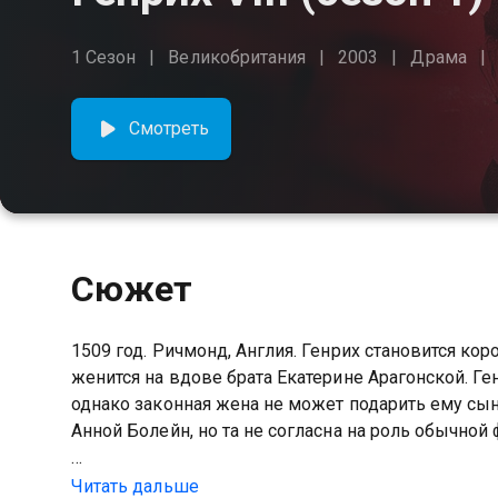
1 Сезон
Великобритания
2003
Драма
Смотреть
Сюжет
1509 год. Ричмонд, Англия. Генрих становится кор
женится на вдове брата Екатерине Арагонской. Г
однако законная жена не может подарить ему сын
Анной Болейн, но та не согласна на роль обычной 
Посмотреть онлайн 1 сезон сериала Генрих VIII
Читать дальше