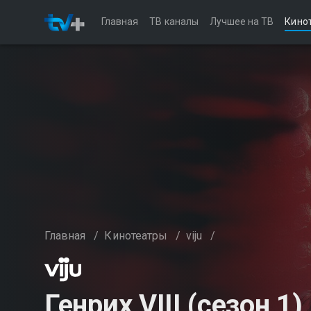
Главная
ТВ каналы
Лучшее на ТВ
Кино
Главная
/
Кинотеатры
/
viju
/
Генрих VIII (сезон 1)