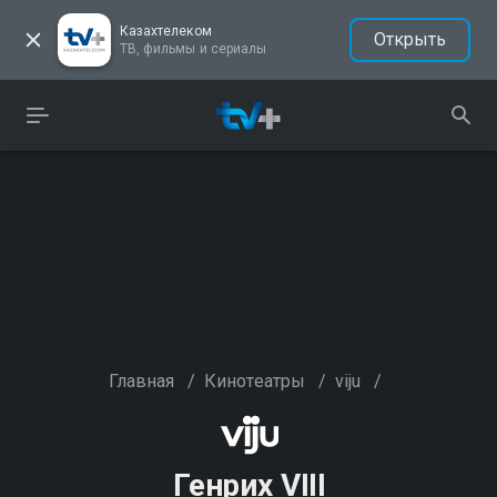
Казахтелеком
Открыть
ТВ, фильмы и сериалы
Главная
/
Кинотеатры
/
viju
/
Генрих VIII