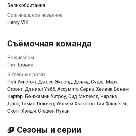
Великобритания
Оригинальное название
Henry VIII
Съёмочная команда
Режиссёры
Пит Трэвис
В главных ролях
Рэй Уинстон, Джосс Экленд, Дэвид Суше, Марк
Стронг, Дэниэл Уэбб, Ассумпта Серна, Хелена Бонем
Картер, Бенжамин Уитроу, Сид Митчелл, Чарльз
Дэнс, Томас Локъер, Уильям Хьюстон, Гай Флэнеган,
Скотт Хэнди, Стефен Нунан
Сезоны и серии