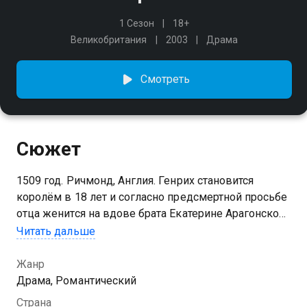
1 Сезон
18+
Великобритания
2003
Драма
Смотреть
Сюжет
1509 год. Ричмонд, Англия. Генрих становится
королём в 18 лет и согласно предсмертной просьбе
отца женится на вдове брата Екатерине Арагонской.
Генриху необходимо иметь наследника мужского
Читать дальше
пола, однако законная жена не может подарить ему
сына. В это же время Король увлекается
Жанр
прекрасной Анной Болейн, но та не согласна на роль
Драма, Романтический
обычной фаворитки...
Страна