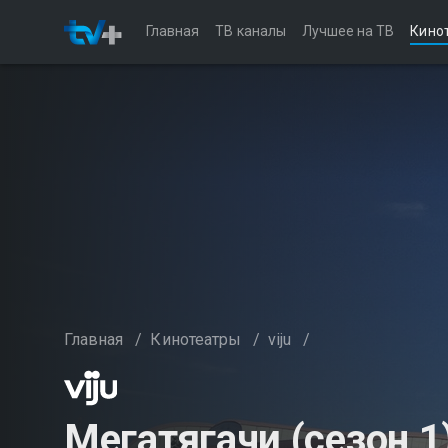
Главная
ТВ каналы
Лучшее на ТВ
Кино
Главная
/
Кинотеатры
/
viju
/
Мегатягачи (сезон 1