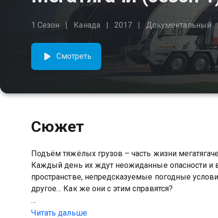
1 Сезон
Канада
2017
Документальный
Смотреть
Сюжет
Подъём тяжёлых грузов – часть жизни мегатягаче
Каждый день их ждут неожиданные опасности и 
пространстве, непредсказуемые погодные условия
другое… Как же они с этим справятся?
Посмотреть онлайн 1 сезон сериала Мегатягачи 
Читать дальше