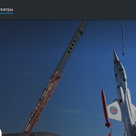
театры
)