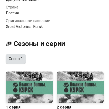
стратегическая инициатива окончательно перешла
Страна
к Красной армии.
Россия
Оригинальное название
Посмотреть онлайн 1 сезон сериала Великие битвы.
Great Victories. Kursk
Курск вы можете совершенно бесплатно в
хорошем HD качестве на Казахтелеком
Сезоны и серии
Сезон 1
1 серия
2 серия