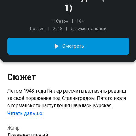
1)
1 Сезон
16+
Россия
2018
Документальный
Смотреть
Сюжет
Летом 1943 года Гитлер рассчитывал взять реванш
за своё поражение под Сталинградом. Пятого июля
с германского наступления началась Курская
битва — одна из ключевых во Второй мировой.
Читать дальше
Двухчастный документальный фильм рассказывает
полную историю сражения, определившего исход
Жанр
самой страшной войны XX столетия — после него
Документальный