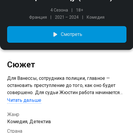
4 Сезона
18+
Франция
2021 – 2024
Комедия
Смотреть
Сюжет
Для Ванессы, сотрудника полиции, главное —
остановить преступление до того, как оно будет
совершено. Для судьи Жюстин работа начинается
уже после — с разбирательства и вынесения
Читать дальше
приговора. У девушек разные характеры и подходы
к службе, но их объединяет общий отец. Сводные
Жанр
сёстры оказываются связаны общей миссией —
Комедия, Детектив
защищать закон, и каждая делает это по-своему.
Страна