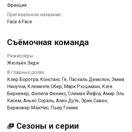
Франция
Посмотреть онлайн 4 сезон сериала Лицом к лицу
Оригинальное название
вы можете совершенно бесплатно в хорошем HD
Face à Face
качестве на Казахтелеком
Съёмочная команда
Режиссёры
Жюльен Зиди
В главных ролях
Клер Боротра, Констанс Ге, Паскаль Демолон, Эмма
Нинуччи, Клементе Обер, Марк Рюшманн, Кэти
Бернекер, Филипа Феникс, Слиман Йефса, Амир Эль
Касем, Аньес Сораль, Ален Дуте, Эрик Савен,
Беранжер МакНис, Пьер Гомме
Сезоны и серии