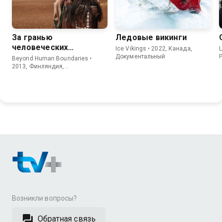
За гранью
Ледовые викинги
человеческих
Ice Vikings • 2022, Канада,
L
возможностей
Документальный
Beyond Human Boundaries •
2013, Финляндия,
Документальный
Возникли вопросы?
Обратная связь