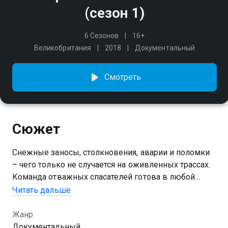
(сезон 1)
6 Сезонов
16+
Великобритания
2018
Документальный
Смотреть
Сюжет
Снежные заносы, столкновения, аварии и поломки
– чего только не случается на оживленных трассах.
Команда отважных спасателей готова в любой
момент отправиться на помощь к пострадавшим.
Читать дальше
Мы проследим за героической работой экстренных
дорожных служб.
Жанр
Документальный