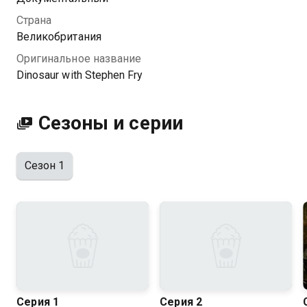
назад.
Страна
Великобритания
Посмотреть онлайн 1 сезон сериала Динозавры
Оригинальное название
вместе со Стивеном Фраем вы можете совершенно
Dinosaur with Stephen Fry
бесплатно в хорошем HD качестве на Казахтелеком
Сезоны и серии
Сезон 1
Серия 1
Серия 2