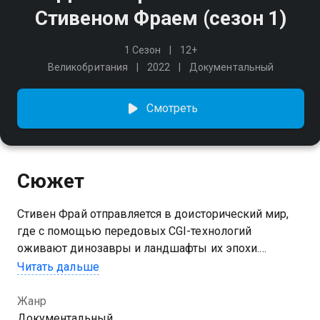
Стивеном Фраем (сезон 1)
1 Сезон
12+
Великобритания
2022
Документальный
Смотреть
Сюжет
Стивен Фрай отправляется в доисторический мир,
где с помощью передовых CGI-технологий
оживают динозавры и ландшафты их эпохи.
Гиперреалистичная среда на 360 градусов
Читать дальше
воссоздаёт юрские джунгли и меловые равнины,
позволяя исследовать поведение древних существ
Жанр
и экосистемы Земли, исчезнувшие миллионы лет
Документальный