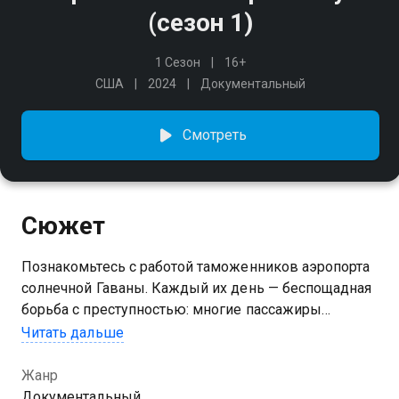
(сезон 1)
1 Сезон
16+
США
2024
Документальный
Смотреть
Сюжет
Познакомьтесь с работой таможенников аэропорта
солнечной Гаваны. Каждый их день — беспощадная
борьба с преступностью: многие пассажиры
пытаются перевезти через границу самые
Читать дальше
неожиданные вещи.
Жанр
Посмотреть онлайн 1 сезон сериала Пограничный
Документальный