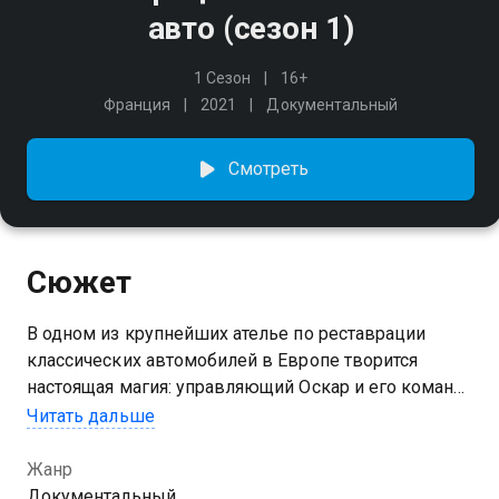
авто (сезон 1)
1 Сезон
16+
Франция
2021
Документальный
Смотреть
Сюжет
В одном из крупнейших ателье по реставрации
классических автомобилей в Европе творится
настоящая магия: управляющий Оскар и его команда
опытных мастеров в мельчайших деталях
Читать дальше
восстанавливают раритетные машины, возвращая
былой вид «иконам» автомобильного мира.
Жанр
Документальный