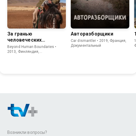
За гранью
Авторазборщики
человеческих
Car dismantler • 2019, Франция,
1
возможностей
Документальный
Beyond Human Boundaries •
2013, Финляндия,
Документальный
Возникли вопросы?