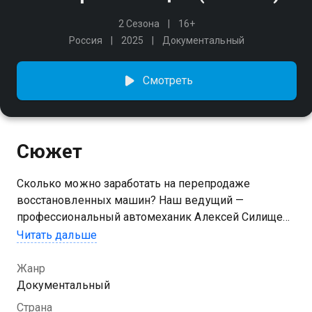
2 Сезона
16+
Россия
2025
Документальный
Смотреть
Сюжет
Сколько можно заработать на перепродаже
восстановленных машин? Наш ведущий —
профессиональный автомеханик Алексей Силищев
попробует это узнать! Он отыщет старые авто
Читать дальше
и превратит их в «конфетки», чтобы затем выгодно
продать. Алексей даст им вторую жизнь, даже когда
Жанр
это кажется безнадёжным: от легендарной «Нивы»
Документальный
до забытого «Москвича». Мастер поделится
Страна