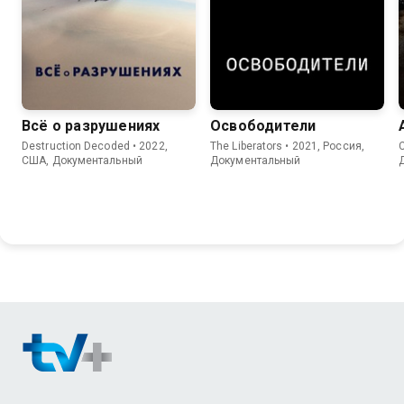
Всё о разрушениях
Освободители
Destruction Decoded • 2022,
The Liberators • 2021, Россия,
C
США, Документальный
Документальный