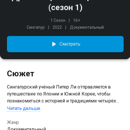
(сезон 1)
1 Сезон
16+
Сингапур
2022
Документальный
Смотреть
Сюжет
Сингапурский учёный Питер Ли отправляется в
путешествие по Японии и Южной Корее, чтобы
познакомиться с историей и традициями четырёх
народов Восточной Азии.
Читать дальше
Посмотреть онлайн 1 сезон сериала Древние
Жанр
цивилизации Азии вы можете совершенно
Документальный