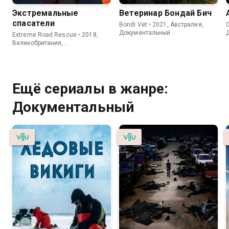
Экстремальные
Ветеринар Бондай Бич
спасатели
Bondi Vet • 2021, Австралия,
C
Документальный
Extreme Road Rescue • 2018,
Великобритания,
Документальный
Ещё сериалы в жанре:
Документальный