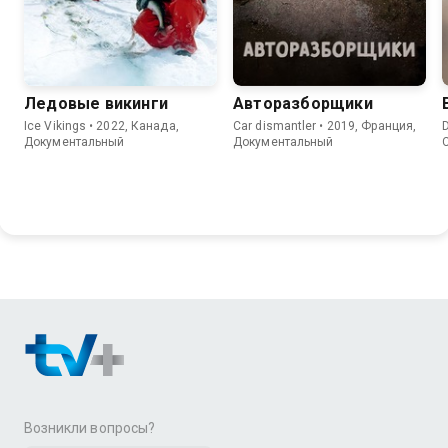
Ледовые викинги
Авторазборщики
Ice Vikings • 2022, Канада,
Car dismantler • 2019, Франция,
D
Документальный
Документальный
Возникли вопросы?