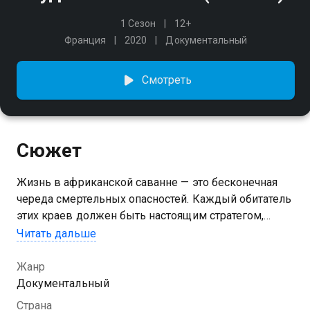
1 Сезон
12+
Франция
2020
Документальный
Смотреть
Сюжет
Жизнь в африканской саванне — это бесконечная
череда смертельных опасностей. Каждый обитатель
этих краев должен быть настоящим стратегом,
чтобы просто раз за разом встречать новый день.
Читать дальше
И все они — зебры, импалы, слоны, бабуины,
жирафы, леопарды — выбирают собственную
Жанр
тактику выживания.
Документальный
Страна