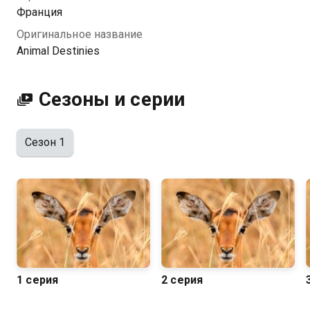
Посмотреть онлайн 1 сезон сериала Судьбы
Франция
животных вы можете совершенно бесплатно в
Оригинальное название
хорошем HD качестве на Казахтелеком
Animal Destinies
Сезоны и серии
Сезон 1
1 серия
2 серия